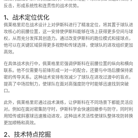
反击，形成系统性和连贯性的战术优势。
1、战术定位优化
佩莱格里尼在战术设计上对伊斯科进行了精准定位，将其置于球队进
攻核心的前腰位置，这一安排使伊斯科能够在场上获得更多空间与球
权，从而充分发挥其创造力。通过改变伊斯科的跑位模式和接球点，
他可以在关键区域获得更多视野和传球选择，使球队的进攻组织更加
高效。
在具体战术执行中，佩莱格里尼强调伊斯科在前腰位置的纵向和横向
联系。他不仅需要与前锋形成一对一的配合，还要与中场后腰保持紧
密的传导关系。这种战术安排有效减少了球队在进攻过渡中的盲点，
提高了中场控制力，使球队在面对高强度防守时能够迅速找到突破
口。
此外，佩莱格里尼通过战术演练，让伊斯科在不同场景下都能灵活应
对。例如在面对密集防守时，伊斯科学会快速回撤参与防守，同时利
用短传或斜塞球迅速推动进攻，这种战术灵活性使球队整体攻防转换
更加顺畅和高效。
2、技术特点挖掘