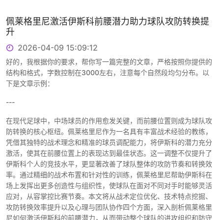
佩莱格里尼激活伊斯科前腰潜力助力球队攻防转换提
升
2026-04-09 15:09:12
好的，我根据你的要求，帮你写一篇完整的文章，严格按照你提供的
结构和格式，字数控制在3000左右，注意每个自然段均匀分布。以
下是文章示例：
---
在现代足球中，中场球员的作用愈发关键，而前腰位置则成为球队攻
防转换的核心枢纽。佩莱格里尼作为一名具有丰富战术经验的教练，
凭借其独特的战术理念和精准的球员调配能力，将伊斯科的潜力充分
激活，使其在前腰位置上的表现达到最佳状态。这一调整不仅提升了
伊斯科个人的竞技水平，更显著改善了球队整体的攻防节奏和转换效
率。通过精细的战术布置和针对性的训练，佩莱格里尼帮助伊斯科在
场上发挥出更多创造性与组织性，使球队在面对不同对手时能够灵活
应对，从容掌控比赛节奏。本文将从战术定位优化、技术特点挖掘、
攻防转换效率提升以及心理与团队协作四个方面，深入剖析佩莱格里
尼如何激活伊斯科的前腰潜力，从而带动整个球队的进攻组织和防守