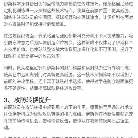
伊斯科本身具备出色的盘带能力和创造性传球技巧，佩莱格里尼通过
定制化训练进一步挖掘这些技术特点，使其在前腰位置上更具威胁。
训练中注重球员的空间感、接球视野和处理球速度，让伊斯科在面对
对方紧逼时仍能保持冷静和精准。
在进攻组织方面，佩莱格里尼鼓励伊斯科充分利用个人突破能力，吸
引防守注意力后为队友创造空位机会。这种策略不仅体现了伊斯科个
人技术价值，也使球队整体战术体系更加多样化和不可预测，提升了
球队在关键比赛中的攻击效率。
同时，佩莱格里尼针对伊斯科的射门精度和远射能力进行专项训练，
使其在中远距离射门时具备更高威胁。这一技术挖掘策略不仅增加了
前腰的进攻手段，还丰富了球队战术选择，使得对手在防守时面临更
多不确定性，从而提高球队整体进攻效率。
3、攻防转换提升
前腰球员在攻防转换中起到承上启下的作用，佩莱格里尼通过战术安
排让伊斯科成为球队攻防转换的核心枢纽。伊斯科在抢断后能够迅速
寻找前场传球机会，带动快速反击，使球队在攻防转换阶段占据主
动。