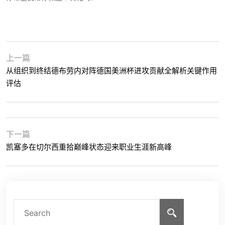
上一篇
从组织到终结德布劳内对阵德国美洲杯进攻贡献全解析关键作用
评估
下一篇
凯塞多在切尔西重拾巅峰状态迎来职业生涯新高峰