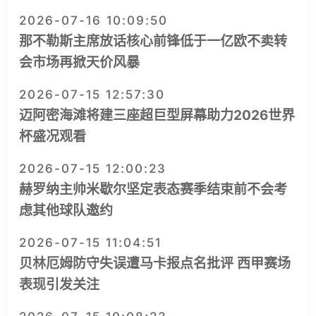
2026-07-16 10:09:50
那不勒斯主席放话核心前锋低于一亿欧不卖转
会市场再掀天价风暴
2026-07-15 12:57:30
迈阿密海滩将建三座超巨型屏幕助力2026世界
杯盛况观看
2026-07-15 12:00:23
赫罗纳主帅米歇尔坚定表态赛季结束前不会考
虑其他球队邀约
2026-07-15 11:04:51
贝林厄姆防守失误遭马卡报点名批评 西甲赛场
表现引发关注