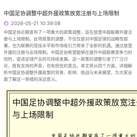
中国足协调整中超外援政策放宽注册与上场限制
2026-05-21 10:39:08
中国足协近期宣布了一项重大的政策调整，旨在放宽中超联赛外援注
册与上场限制。此项政策的调整，不仅仅是对中国足球的战略性部
署，也为联赛的竞技水平和市场吸引力带来了全新的机遇。通过放宽
外援的注册与出场限制，中国足协希望能够在提升中超联赛竞争力的
同时，促进足球产业的可持续发展。这一政策的调整引发了广泛讨
论，既有支持的声音，也有担忧的意见。本文将从四个方面，详细解
析中国足协调整外援政策的背景、影响、挑战与未来展望，为大家全
面了解这一举措的深远意义。