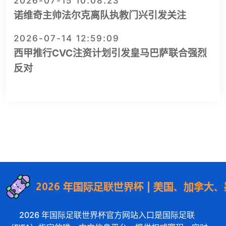
2026-07-15 10:08:23
诺维奇主帅法尔克离队执教门兴引发关注
2026-07-14 12:59:09
西甲推行CVC注资计划引发皇马巴萨联合强烈
反对
2026 年国际足联世界杯官方网站入口是国际足联