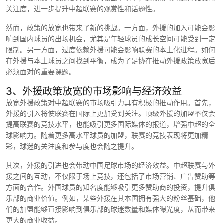
关注度，进一步提升中超联赛的观赏性和话题性。
然而，政策的放宽也带来了新的挑战。一方面，外援的加入可能会影
响到国内球员的出场机会，尤其是年轻球员的成长空间可能受到一定
限制。另一方面，过度依赖外援可能会影响联赛的本土化进程。如何
在外援与本土球员之间找到平衡，成为了足协在推动外援政策放宽后
必须面对的重要课题。
3、外援政策放宽的市场影响与经济效益
放宽外援政策对中超联赛的市场吸引力具有积极的推动作用。首先，
外援的引入将使联赛在国际上更加受到关注。顶级外援的加盟不仅会
提高联赛的竞技水平，也能吸引更多国际媒体的报道，增强中超的全
球影响力。随着更多高水平球员的加盟，联赛的竞技表现将更加精
彩，球迷的关注度和参与度也会随之提升。
其次，外援的引进也会带动中国足球市场的经济效益。中超联赛与外
援之间的互动，不仅限于场上竞技，还包括了市场营销、广告赞助等
方面的合作。外国球员的知名度能够吸引更多赞助商的投资，提升俱
乐部的商业价值。例如，某些外援在其本国拥有强大的粉丝基础，他
们的加盟能够直接影响到俱乐部的球迷数量和媒体曝光度，从而带来
更大的商业收益。