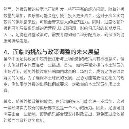
然而，外援政策的放宽也可能引发一些不平衡的经济问题。随着外援
数量的增加，俱乐部可能会在引援上投入更多资金，这对于资金实力
较弱的俱乐部来说，可能会带来更大的经济压力。同时，过度依赖外
援也可能导致俱乐部的运营模式出现问题，影响俱乐部的长期发展。
因此，足协在调整政策时，需要考虑如何合理分配资源，确保市场健
康可持续发展。
4、面临的挑战与政策调整的未来展望
虽然中国足协放宽中超外援注册与上场限制的政策具有积极意义，但
在实施过程中也面临着一些挑战。首先，如何平衡外援与本土球员的
出场时间，避免外援过度压缩国内球员的上场机会，成为足协必须要
解决的问题。为了确保本土球员的发展，足协可能需要设立相关的规
定，例如限制外援的出场比例或要求一定数量的本土球员在场上比
赛。
其次，随着外援政策的放宽，俱乐部的投入可能会进一步增加，这对
一些经济实力较弱的俱乐部来说是一个不小的压力。因此，足协可能
需要出台一些措施，帮助俱乐部合理安排财政支出，避免因过度依赖
外援而导致的财务危机。