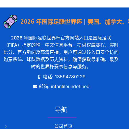
2026 年国际足联世界杯官方网站入口是国际足联
（FIFA）指定的唯一中文信息平台，提供权威赛程、实时
比分、官方新闻及高清直播。用户可通过该入口安全访问
购票系统、球队数据及历史资料，确保获取最准确、最及
时的世界杯赛事信息与服务。
电话: 13594780229
邮箱: infantileundefined
导航
公司首页