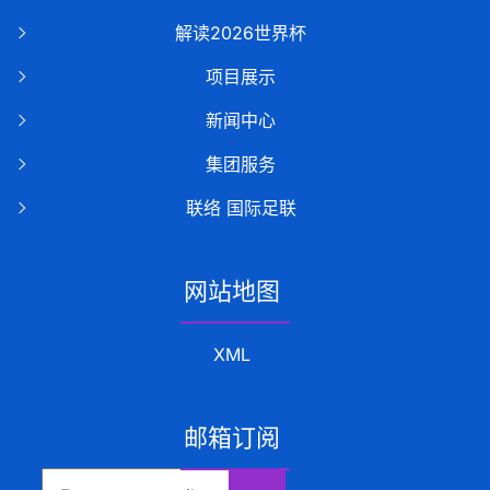
解读2026世界杯
项目展示
新闻中心
集团服务
联络 国际足联
网站地图
XML
邮箱订阅