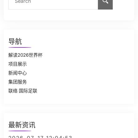
导航
解读2026世界杯
项目展示
新闻中心
集团服务
联络 国际足联
最新资讯