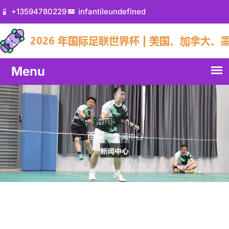
+13594780229
infantileundefined
新闻中心
首页
新闻中心