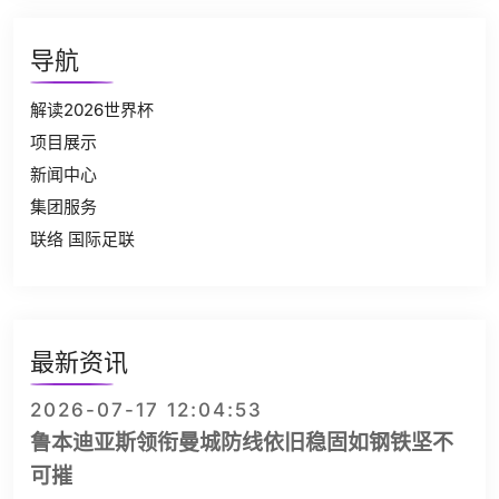
导航
解读2026世界杯
项目展示
新闻中心
集团服务
联络 国际足联
最新资讯
2026-07-17 12:04:53
鲁本迪亚斯领衔曼城防线依旧稳固如钢铁坚不
可摧