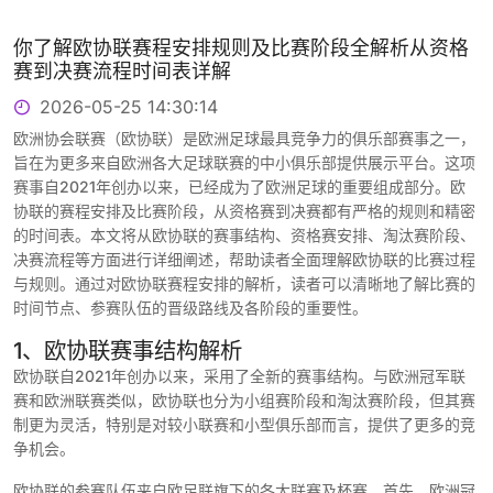
你了解欧协联赛程安排规则及比赛阶段全解析从资格
赛到决赛流程时间表详解
2026-05-25 14:30:14
欧洲协会联赛（欧协联）是欧洲足球最具竞争力的俱乐部赛事之一，
旨在为更多来自欧洲各大足球联赛的中小俱乐部提供展示平台。这项
赛事自2021年创办以来，已经成为了欧洲足球的重要组成部分。欧
协联的赛程安排及比赛阶段，从资格赛到决赛都有严格的规则和精密
的时间表。本文将从欧协联的赛事结构、资格赛安排、淘汰赛阶段、
决赛流程等方面进行详细阐述，帮助读者全面理解欧协联的比赛过程
与规则。通过对欧协联赛程安排的解析，读者可以清晰地了解比赛的
时间节点、参赛队伍的晋级路线及各阶段的重要性。
1、欧协联赛事结构解析
欧协联自2021年创办以来，采用了全新的赛事结构。与欧洲冠军联
赛和欧洲联赛类似，欧协联也分为小组赛阶段和淘汰赛阶段，但其赛
制更为灵活，特别是对较小联赛和小型俱乐部而言，提供了更多的竞
争机会。
欧协联的参赛队伍来自欧足联旗下的各大联赛及杯赛。首先，欧洲冠