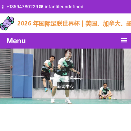
+13594780229
infantileundefined
新闻中心
首页
新闻中心