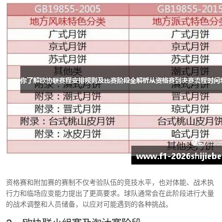
资格赛和附加赛的赛制不仅考验队伍的竞技水平，也对体能、战术执
行力和临场应变能力提出了更高要求。球队通常会在此阶段进行大量
的战术调整和人员储备，以应对可能遇到的各种挑战。