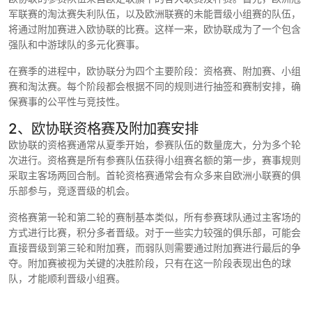
军联赛的淘汰赛失利队伍，以及欧洲联赛的未能晋级小组赛的队伍，
将通过附加赛进入欧协联的比赛。这样一来，欧协联成为了一个包含
强队和中游球队的多元化赛事。
在赛季的进程中，欧协联分为四个主要阶段：资格赛、附加赛、小组
赛和淘汰赛。每个阶段都会根据不同的规则进行抽签和赛制安排，确
保赛事的公平性与竞技性。
2、欧协联资格赛及附加赛安排
欧协联的资格赛通常从夏季开始，参赛队伍的数量庞大，分为多个轮
次进行。资格赛是所有参赛队伍获得小组赛名额的第一步，赛事规则
采取主客场两回合制。首轮资格赛通常会有众多来自欧洲小联赛的俱
乐部参与，竞逐晋级的机会。
资格赛第一轮和第二轮的赛制基本类似，所有参赛球队通过主客场的
方式进行比赛，积分多者晋级。对于一些实力较强的俱乐部，可能会
直接晋级到第三轮和附加赛，而弱队则需要通过附加赛进行最后的争
夺。附加赛被视为关键的决胜阶段，只有在这一阶段表现出色的球
队，才能顺利晋级小组赛。