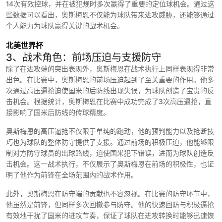
14次有效控球，并在被犯规时多次赢得了重要的定位球机会。通过这
些数据可以看出，奥斯梅恩不仅能为球队带来进攻威胁，还能够通过
个人能力为球队赢得关键的战术机会。
北美世界杯
3、战术角色：前场压迫与支援防守
除了在进攻端的突出表现外，奥斯梅恩在战术执行上同样表现得非常
出色。在比赛中，奥斯梅恩的前场压迫起到了至关重要的作用。他多
次通过高压逼抢迫使国米的后防线出现失误，为球队创造了宝贵的反
击机会。根据统计，奥斯梅恩在比赛中成功完成了3次高压逼抢，直
接影响了国米后防线的传球精度。
奥斯梅恩的高压逼抢不仅限于单纯的跑动，他的预判能力以及抢断技
巧也为球队的整体防守提供了支援。通过前场的积极压迫，他能够限
制对方防守球员的出球路线，迫使国米犯下错误，进而为球队创造反
击机会。这一战术执行，不仅展示了奥斯梅恩在前场的积极性，也证
明了他作为前锋在全场范围内的战术作用。
此外，奥斯梅恩在防守端的贡献也不容忽视。在比赛的防守环节中，
他虽然是前锋，但同样多次回撤参与防守。他的快速回防与积极逼抢
有效地干扰了国米的进攻节奏，保证了球队在进攻转换时能够迅速恢