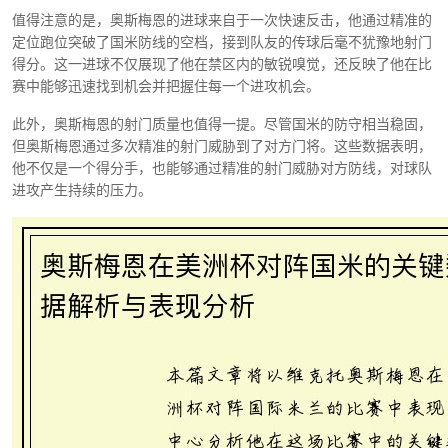
值得注意的是，奥斯梅恩的进球来自于一次快速反击，他通过精准的
定位跑位突破了国米防线的空档，接到队友的传球后毫不犹豫地射门
得分。这一进球不仅展现了他在禁区内的敏锐嗅觉，还反映了他在比
赛中能够迅速找到机会并把握住每一个进攻机会。
此外，奥斯梅恩的射门质量也值得一提。尽管国米的防守相当稳固，
但奥斯梅恩通过多次精准的射门威胁到了对方门将。这些数据表明，
他不仅是一个得分手，也能够通过精准的射门威胁对方防线，对球队
进攻产生持续的压力。