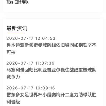
联络 国际足联
最新资讯
2026-07-17 12:04:53
鲁本迪亚斯领衔曼城防线依旧稳固如钢铁坚不
可摧
2026-07-17 11:07:39
马塞利诺回归比利亚雷亚尔稳住战绩重塑球队
竞争力
2026-07-17 10:09:16
雷东多女足世界杯小组赛梅开二度力助球队胜
利晋级