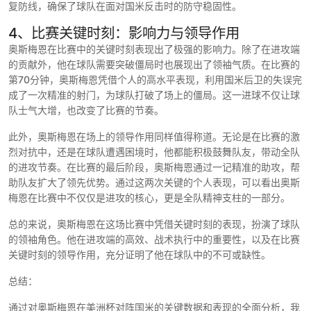
复防线，确保了球队在面对国米反击时的防守稳固性。
4、比赛关键时刻：影响力与领导作用
奥斯梅恩在比赛中的关键时刻表现出了极强的影响力。除了在进攻端
的贡献外，他在球队需要突破僵局时也展现出了领袖气质。在比赛的
第70分钟，奥斯梅恩凭借个人的高水平表现，利用国米后卫的失误完
成了一次精准的射门，为球队打破了场上的僵局。这一进球不仅让球
队士气大增，也改变了比赛的节奏。
此外，奥斯梅恩在场上的领导作用同样值得称道。无论是在比赛的激
烈对抗中，还是在球队遭遇困境时，他都能积极鼓舞队友，带动全队
的进攻节奏。在比赛的最后阶段，奥斯梅恩通过一记精准的助攻，帮
助队友扩大了领先优势。通过这两次关键的个人表现，可以看出奥斯
梅恩在比赛中不仅仅是进攻的核心，更是全队精神支柱的一部分。
总的来说，奥斯梅恩在这场比赛中凭借关键时刻的表现，扮演了球队
的领袖角色。他在进攻端的高效、战术执行中的重要性，以及在比赛
关键时刻的领导作用，充分证明了他在球队中的不可或缺性。
总结：
通过对奥斯梅恩在美洲杯对阵国米的关键数据和表现的全面分析，我