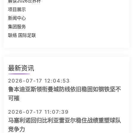
解读2026世界杯
项目展示
新闻中心
集团服务
联络 国际足联
最新资讯
2026-07-17 12:04:53
鲁本迪亚斯领衔曼城防线依旧稳固如钢铁坚不
可摧
2026-07-17 11:07:39
马塞利诺回归比利亚雷亚尔稳住战绩重塑球队
竞争力