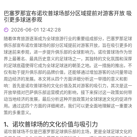
巴塞罗那宣布诺坎普球场部分区域提前对游客开放 吸
引更多球迷参观
2026-06-01 12:42:28
随着体育旅游逐渐成为全球旅游行业的重要组成部分，巴塞罗那足球
俱乐部宣布诺坎普球场的部分区域提前对游客开放，旨在吸引更多的
球迷前来参观，进一步提升俱乐部的全球影响力。诺坎普球场作为世
界上最著名、最具历史意义的足球场之一，其独特的文化氛围和深厚
的足球底蕴使得它成为全球足球迷的朝圣之地。这一措施的推出，不
仅有助于提升俱乐部的品牌价值，还能够通过增加游客的访问量带动
周边经济的发展。本文将从四个方面详细分析这一举措的意义和影
响：首先是诺坎普球场的文化价值及其对游客的吸引力，其次是这一
开放举措对巴萨俱乐部运营模式的影响，接下来探讨这一政策如何带
动当地经济的发展，最后分析这种开放政策对全球球迷文化的促进作
用。通过这四个方面的详细阐述，我们可以更全面地理解这一重要决
策的多重意义。
1、诺坎普球场的文化价值与吸引力
诺坎普球场不仅是巴塞罗那足球俱乐部的主场，更是全球足球文化的