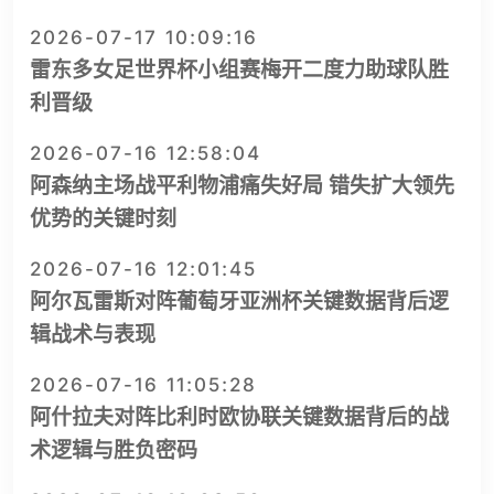
2026-07-17 10:09:16
雷东多女足世界杯小组赛梅开二度力助球队胜
利晋级
2026-07-16 12:58:04
阿森纳主场战平利物浦痛失好局 错失扩大领先
优势的关键时刻
2026-07-16 12:01:45
阿尔瓦雷斯对阵葡萄牙亚洲杯关键数据背后逻
辑战术与表现
2026-07-16 11:05:28
阿什拉夫对阵比利时欧协联关键数据背后的战
术逻辑与胜负密码