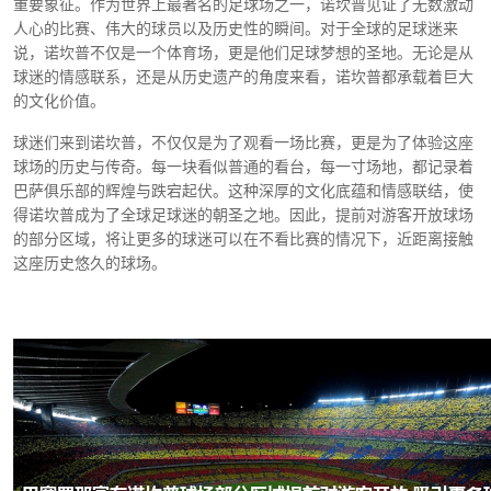
重要象征。作为世界上最著名的足球场之一，诺坎普见证了无数激动
人心的比赛、伟大的球员以及历史性的瞬间。对于全球的足球迷来
说，诺坎普不仅是一个体育场，更是他们足球梦想的圣地。无论是从
球迷的情感联系，还是从历史遗产的角度来看，诺坎普都承载着巨大
的文化价值。
球迷们来到诺坎普，不仅仅是为了观看一场比赛，更是为了体验这座
球场的历史与传奇。每一块看似普通的看台，每一寸场地，都记录着
巴萨俱乐部的辉煌与跌宕起伏。这种深厚的文化底蕴和情感联结，使
得诺坎普成为了全球足球迷的朝圣之地。因此，提前对游客开放球场
的部分区域，将让更多的球迷可以在不看比赛的情况下，近距离接触
这座历史悠久的球场。