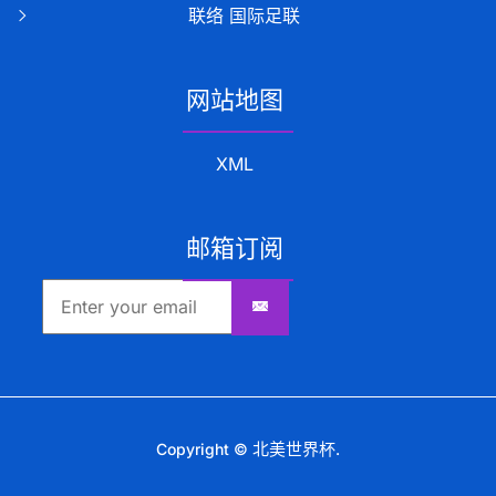
联络 国际足联
网站地图
XML
邮箱订阅
北美世界杯
Copyright ©
.