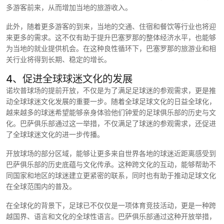
多游客前来，从而增加当地的旅游收入。
此外，随着更多游客的到来，当地的交通、住宿和餐饮等行业也将迎
来更多的需求。这不仅有助于提升巴塞罗那的整体经济水平，也能够
为当地的就业提供机会。在这种良性循环下，巴塞罗那的旅游业和相
关行业将得到长期、稳定的增长。
4、促进全球球迷文化的发展
诺坎普球场的提前开放，不仅是为了满足足球迷的参观需求，更是推
动全球球迷文化发展的重要一步。随着全球足球文化的日益全球化，
越来越多的球迷希望能够亲身体验他们钟爱的足球俱乐部的历史与文
化。巴萨俱乐部通过这一举措，不仅满足了球迷的参观需求，还促进
了全球球迷文化的进一步传播。
开放球场的部分区域，能够让更多来自世界各地的球迷近距离感受到
巴萨俱乐部的历史底蕴与文化传承。这种跨文化的互动，能够帮助不
同国家和地区的球迷建立更紧密的联系，同时也有助于推动足球文化
在全球范围内的普及。
在全球化的背景下，足球已不仅仅是一项体育竞技活动，更是一种跨
越国界、语言和文化的全球性语言。巴萨俱乐部通过这种开放举措，