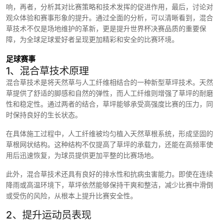
响，再者，分析其对比赛策略和技术发挥的促进作用，最后，讨论对
观众体验和赛事形象的提升。通过全面的分析，可以清晰看到，混合
草技术不仅是场地维护的革新，更是提升世界杯决赛品质的重要保
障，为全球足球爱好者呈现更加精彩和安全的比赛环境。
足球赛事
1、混合草技术原理
混合草技术是将天然草与人工纤维相结合的一种新型草坪技术。天然
草提供了舒适的脚感和自然的弹性，而人工纤维则增强了草坪的耐磨
性和稳定性。通过两者的结合，草坪能够承受高强度比赛的压力，同
时保持良好的生长状态。
在具体施工过程中，人工纤维被均匀植入天然草根系统，形成坚固的
草根网状结构。这种结构不仅提高了草坪的承载力，还能在高频率使
用后迅速恢复，为球员提供更加平整的比赛场地。
此外，混合草技术还具有良好的排水性和抗病虫害能力。即使在连续
降雨或高温环境下，草坪依然能够保持干爽和整洁，减少比赛中滑倒
或受伤的风险，从根本上提升比赛安全性。
2、提升运动员表现