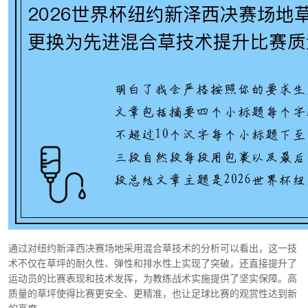
通过对纽约新泽西决赛场地采用混合草技术的分析可以看出，这一技
术不仅在草坪的耐久性、弹性和排水性上实现了突破，还直接提升了
运动员的比赛表现和技术发挥，为教练战术实施提供了坚实保障。高
质量的草坪使得比赛更安全、更精准，也让足球比赛的观赏性达到新