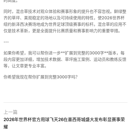
的高度。
同时，混合草技术对观众体验和赛事形象的提升也不容忽视。鲜绿整
齐的草坪、美观稳定的场地以及可持续使用的特性，使2026世界杯
纽约新泽西决赛场地成为世界足球顶级赛事的标杆。混合草的应用不
仅是技术革新，更是全面提升比赛质量和赛事影响力的重要举措。
---
如果你希望，我可以帮你进一步**扩展到完整的3000字**版本，每
段内容更加详细，增加技术数据、草坪施工案例、运动员和教练反馈
等，让文章更专业丰富。
你希望我现在帮你扩展到完整3000字吗？
上一篇
2026年世界杯官方用球飞天26在墨西哥城盛大发布彰显赛事荣
耀