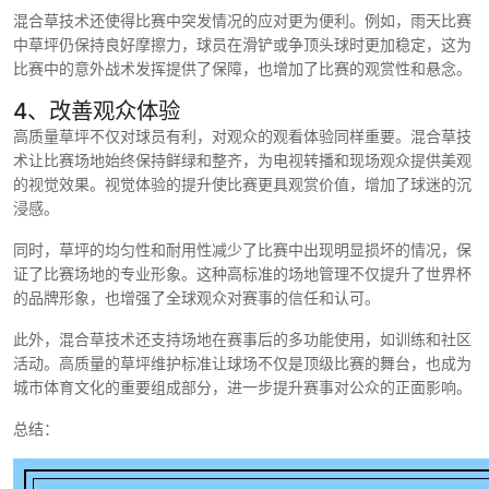
混合草技术还使得比赛中突发情况的应对更为便利。例如，雨天比赛
中草坪仍保持良好摩擦力，球员在滑铲或争顶头球时更加稳定，这为
比赛中的意外战术发挥提供了保障，也增加了比赛的观赏性和悬念。
4、改善观众体验
高质量草坪不仅对球员有利，对观众的观看体验同样重要。混合草技
术让比赛场地始终保持鲜绿和整齐，为电视转播和现场观众提供美观
的视觉效果。视觉体验的提升使比赛更具观赏价值，增加了球迷的沉
浸感。
同时，草坪的均匀性和耐用性减少了比赛中出现明显损坏的情况，保
证了比赛场地的专业形象。这种高标准的场地管理不仅提升了世界杯
的品牌形象，也增强了全球观众对赛事的信任和认可。
此外，混合草技术还支持场地在赛事后的多功能使用，如训练和社区
活动。高质量的草坪维护标准让球场不仅是顶级比赛的舞台，也成为
城市体育文化的重要组成部分，进一步提升赛事对公众的正面影响。
总结：