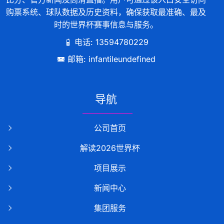
购票系统、球队数据及历史资料，确保获取最准确、最及
时的世界杯赛事信息与服务。
电话: 13594780229
邮箱: infantileundefined
导航
公司首页
解读2026世界杯
项目展示
新闻中心
集团服务