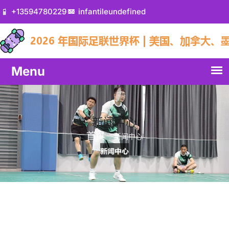
+13594780229
infantileundefined
新闻中心
首页
新闻中心