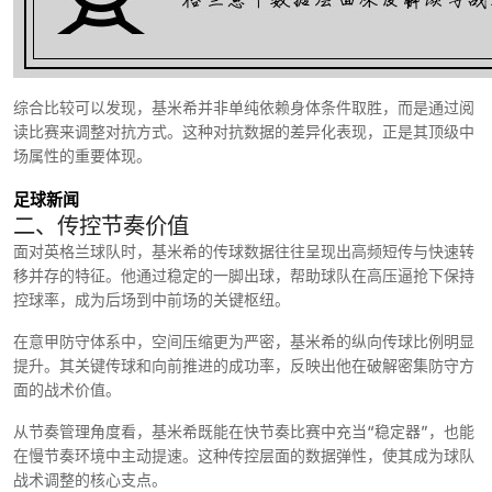
综合比较可以发现，基米希并非单纯依赖身体条件取胜，而是通过阅
读比赛来调整对抗方式。这种对抗数据的差异化表现，正是其顶级中
场属性的重要体现。
足球新闻
二、传控节奏价值
面对英格兰球队时，基米希的传球数据往往呈现出高频短传与快速转
移并存的特征。他通过稳定的一脚出球，帮助球队在高压逼抢下保持
控球率，成为后场到中前场的关键枢纽。
在意甲防守体系中，空间压缩更为严密，基米希的纵向传球比例明显
提升。其关键传球和向前推进的成功率，反映出他在破解密集防守方
面的战术价值。
从节奏管理角度看，基米希既能在快节奏比赛中充当“稳定器”，也能
在慢节奏环境中主动提速。这种传控层面的数据弹性，使其成为球队
战术调整的核心支点。