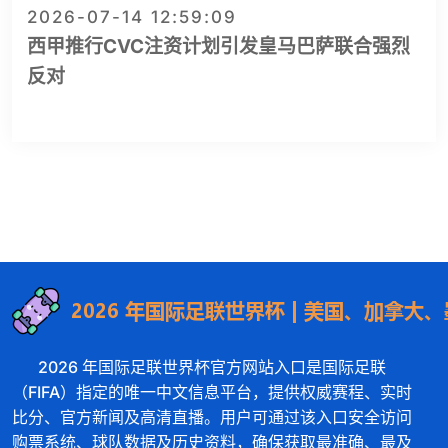
2026-07-14 12:59:09
西甲推行CVC注资计划引发皇马巴萨联合强烈
反对
2026 年国际足联世界杯官方网站入口是国际足联
（FIFA）指定的唯一中文信息平台，提供权威赛程、实时
比分、官方新闻及高清直播。用户可通过该入口安全访问
购票系统、球队数据及历史资料，确保获取最准确、最及