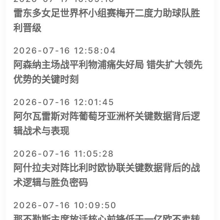
雷东多女足世界杯小组赛梅开二度力助球队胜
利晋级
2026-07-16 12:58:04
阿森纳主场战平利物浦痛失好局 错失扩大领先
优势的关键时刻
2026-07-16 12:01:45
阿尔瓦雷斯对阵葡萄牙亚洲杯关键数据背后逻
辑战术与表现
2026-07-16 11:05:28
阿什拉夫对阵比利时欧协联关键数据背后的战
术逻辑与胜负密码
2026-07-16 10:09:50
那不勒斯主席放话核心前锋低于一亿欧不卖转