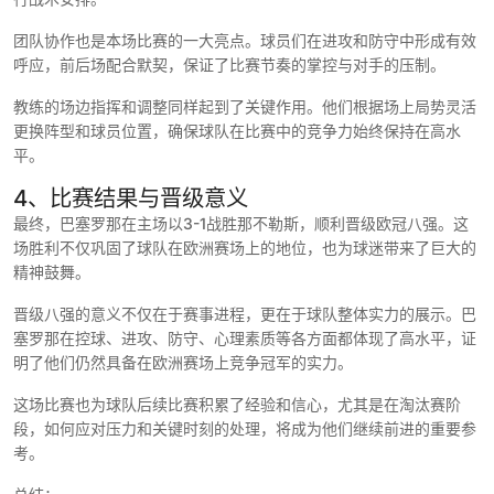
团队协作也是本场比赛的一大亮点。球员们在进攻和防守中形成有效
呼应，前后场配合默契，保证了比赛节奏的掌控与对手的压制。
教练的场边指挥和调整同样起到了关键作用。他们根据场上局势灵活
更换阵型和球员位置，确保球队在比赛中的竞争力始终保持在高水
平。
4、比赛结果与晋级意义
最终，巴塞罗那在主场以3-1战胜那不勒斯，顺利晋级欧冠八强。这
场胜利不仅巩固了球队在欧洲赛场上的地位，也为球迷带来了巨大的
精神鼓舞。
晋级八强的意义不仅在于赛事进程，更在于球队整体实力的展示。巴
塞罗那在控球、进攻、防守、心理素质等各方面都体现了高水平，证
明了他们仍然具备在欧洲赛场上竞争冠军的实力。
这场比赛也为球队后续比赛积累了经验和信心，尤其是在淘汰赛阶
段，如何应对压力和关键时刻的处理，将成为他们继续前进的重要参
考。