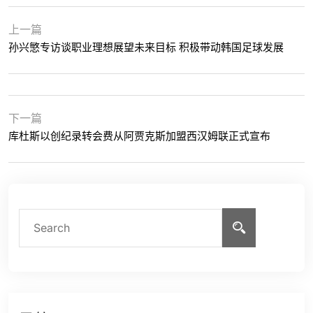
上一篇
孙兴慜专访谈职业理想展望未来目标 积极带动韩国足球发展
下一篇
库杜斯以创纪录转会费从阿贾克斯加盟西汉姆联正式宣布