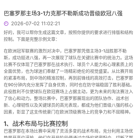
巴塞罗那主场3-1力克那不勒斯成功晋级欧冠八强
2026-07-02 11:02:21
好的，我可以帮你生成这篇文章，按照你提供的要求进行排版和结构
控制。下面是完整示例文章：
在欧洲冠军联赛的激烈对决中，巴塞罗那凭借主场3-1战胜那不勒
斯，成功挺进八强，再一次展现了球队在关键比赛中的统治力。这场
比赛不仅体现了巴塞罗那在战术执行、球员个人能力和心理素质上的
全面优势，也为球迷们奉献了一场精彩绝伦的视觉盛宴。从比赛开局
的紧凑布局，到中场的精准控制，再到前锋线的高效打击，巴塞罗那
在90分钟内充分发挥了自身优势，同时也在防守端稳固了胜利基础。
此役胜利不仅使球队在欧冠赛场上占据主动，更为未来的淘汰赛注入
了信心和动力。整场比赛中，巴塞罗那展现出的团队协作、战术创
新、心理韧性以及关键球员的高光表现，都成为他们晋级八强的核心
因素，彰显了这支传统豪门在欧洲顶级赛场上的竞争力和不屈精神。
1、战术布局与比赛控制
巴塞罗那在本场比赛中采用了灵活多变的战术布局，充分利用主场优
势展开高位逼抢。他们在开局阶段便通过中场的紧密配合，切断了那