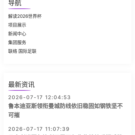
导航
解读2026世界杯
项目展示
新闻中心
集团服务
联络 国际足联
最新资讯
2026-07-17 12:04:53
鲁本迪亚斯领衔曼城防线依旧稳固如钢铁坚不
可摧
2026-07-17 11:07:39