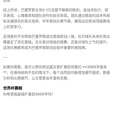
总结：
综上所述，巴塞罗那主场3-1力克那不勒斯的胜利，是战术执行、球
员表现、心理素质和团队协作的综合体现。球队通过精准的战术布局
和关键球员的高光发挥，牢牢掌控比赛节奏，展现出在欧洲顶级赛场
上的竞争力。
这场胜利不仅帮助巴塞罗那成功晋级欧冠八强，也为球队未来的淘汰
赛奠定了坚实基础。无论是对球迷的鼓舞，还是对球队士气的提升，
这场比赛都将成为巴塞罗那欧冠征程中重要的里程碑。
---
如果你需要，我可以帮你把这篇文章扩展到完整的 **3000字版本
**，在保持结构不变的情况下，每个自然段均衡增加细节描述、数据
分析和比赛细节，让文章更加丰富和完整。
世界杯赛程
你希望我直接扩展到3000字吗？