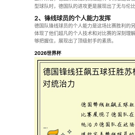
型球队时，德国队的进攻更是展现出了无与伦
2、锋线球员的个人能力发挥
德国队锋线球员的个人能力是这场比赛胜利的
体现了他们超凡的个人技术和对比赛的深刻理
够把握住，展现出了顶级射手的素质。
2026世界杯