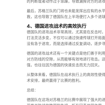
的判断或者动作过于急躁，导致漏掉对方的进
最后，苏格兰队的门将也未能发挥出应有的水
救，这也导致了德国队在上半场便打入多个进
4、德国进攻战术的高效执行
德国队的进攻战术非常高效，尤其是在反击时
打法灵活多变，不仅可以通过快速传球打开局
没有急于进攻，而是选择通过反复调动，逐步
德国的进攻战术还有一个关键点是他们善于利
对方防线的空隙，从而能够有效地进行攻击。
强，也往往因为德国的快速反击而无力回天。
从整体来看，德国队在战术执行上的高效性使
术安排，最终赢得了比赛的胜利。
总结：
德国队在这场对苏格兰的比赛中展现了强大的