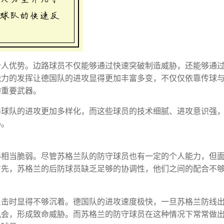
个人优势。边路球员不仅能够通过快速突破制造威胁，还能够通
能力的发挥让德国队的进攻显得更加丰富多变，不仅仅依靠传球
的重要武器。
得球队的进攻更加多样化，而这些球员的技术细腻、进攻意识强
胁。
得相当脆弱。尽管苏格兰队的防守球员也有一定的个人能力，但
首先，苏格兰的后防球员缺乏足够的协调性，他们之间的配合不
反击时显得不够沉着。德国队的进攻速度极快，一旦苏格兰防线
机会，形成致命威胁。而苏格兰的防守球员在这种情况下常常做