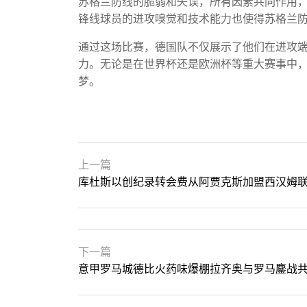
苏格兰防线的脆弱和失误，所有因素共同作用
锋线球员的进攻嗅觉和技术能力也使得苏格兰
通过这场比赛，德国队不仅展示了他们在进攻
力。无论是在世界杯还是欧洲杯等重大赛事中
梦。
上一篇
库杜斯以创纪录转会费从阿贾克斯加盟西汉姆
下一篇
意甲罗马城德比火药味爆棚拉齐奥与罗马鏖战