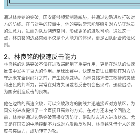
通过林良铭的突破，国安能够频繁制造威胁，并通过边路进攻打破对
方的防线。在与对手的较量中，他的突破常常能够吸引对方防守球员
的注意力，进而为队友创造空间，形成更多的进攻可能。通过这一
点，林良铭的边路突破不仅是个人能力的体现，更是团队配合的催化
剂。
2、林良铭的快速反击能力
林良铭的边路突破不仅在进攻端起到了重要作用，更是在球队的快速
反击中发挥了巨大的作用。足球比赛中，快速反击往往能够在对方防
守还未完全组织好之前，产生致命威胁。而林良铭凭借其敏捷的突破
和出色的判断力，常常在对方失误或者反击机会出现时，迅速启动，
为国安创造反击的良机。
他在边路的高速突破，可以突破敌方的防线并迅速接近对方禁区，为
国安的进攻提供了一个直接且高效的方式。在对方还未完全回防之
前，林良铭通过边路突破直接穿透防守，带动队友进入进攻状态。尤
其是在国安的中场控制不力或对方发动反攻时，林良铭凭借个人的速
度与突破力，成功转守为攻。