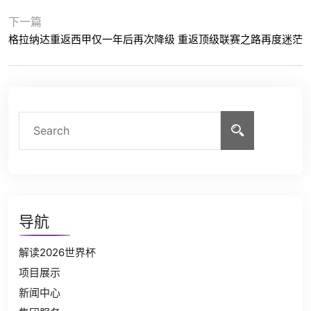
下一篇
格拉纳达重返西甲仅一年后再次降级 重返顶级联赛之路再度迷茫
导航
解读2026世界杯
项目展示
新闻中心