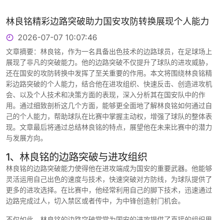
林良铭精彩边路突破助力国安攻防转换展现个人能力
2026-07-07 10:07:46
文章摘要：林良铭，作为一名具备出色技术的边路球员，在足球场上
展现了非凡的突破能力。他的边路突破不仅提升了球队的进攻威胁，
还在国安的攻防转换中发挥了至关重要的作用。本文将围绕林良铭精
彩边路突破的个人能力，结合他在进攻组织、快速反击、创造进攻机
会、以及个人技术和决策方面的表现，深入分析其在国安队中的作
用。通过细致剖析这几个方面，能够更全面地了解林良铭如何通过自
己的个人能力，帮助球队在比赛中掌握主动权，增强了球队的整体表
现。文章最后将通过总结林良铭的特点，展望他在未来比赛中的潜力
与发展方向。
1、林良铭的边路突破与进攻组织
林良铭的边路突破能力使得他在进攻端成为国安的重要武器。他能够
灵活运用自己出色的速度与技术，快速突破对方防线，为球队提供了
更多的进攻选择。在比赛中，他经常利用自己的脚下技术，迅速通过
边路完成过人，切入禁区或者传中，为中锋创造射门机会。
不仅如此，林良铭的边路突破常常为国安的进攻提供了直接的组织思