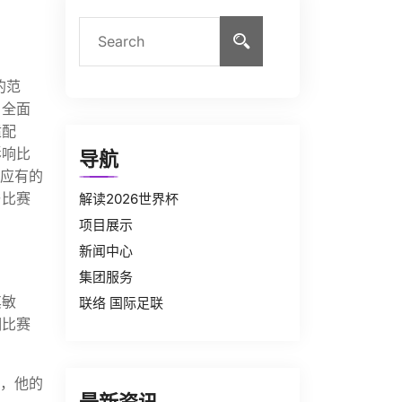
的范
，全面
适配
影响比
导航
锋应有的
与比赛
解读2026世界杯
项目展示
新闻中心
集团服务
其敏
联络 国际足联
期比赛
球，他的