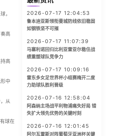
最新资讯
2026-07-17 12:04:53
头球，
鲁本迪亚斯领衔曼城防线依旧稳固
如钢铁坚不可摧
节奏高
2026-07-17 11:07:39
马塞利诺回归比利亚雷亚尔稳住战
绩重塑球队竞争力
保持高
2026-07-17 10:09:16
雷东多女足世界杯小组赛梅开二度
无形中
力助球队胜利晋级
2026-07-16 12:58:04
力，从
阿森纳主场战平利物浦痛失好局 错
失扩大领先优势的关键时刻
没有球在
2026-07-16 12:01:45
阿尔瓦雷斯对阵葡萄牙亚洲杯关键