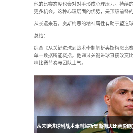
他的比赛态度也会对对手形成心理压力。持续
更多机会。这种心理层面的优势，是顶级前锋
从长远来看，奥斯梅恩的精神属性有助于塑造
总结：
综合《从关键进球到战术牵制解析奥斯梅恩比
单一数据所能概括。他通过关键进球直接改变
响比赛节奏与团队士气。