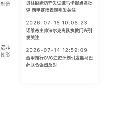
贝林厄姆防守失误遭马卡报点名批
段制造
评 西甲赛场表现引发关注
2026-07-15 10:08:23
诺维奇主帅法尔克离队执教门兴引
发关注
值远非
2026-07-14 12:59:09
属性影
西甲推行CVC注资计划引发皇马巴
萨联合强烈反对