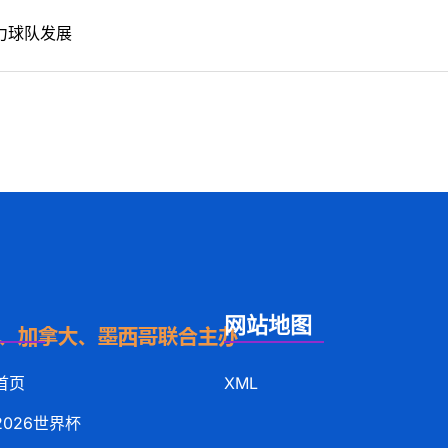
力球队发展
网站地图
首页
XML
2026世界杯