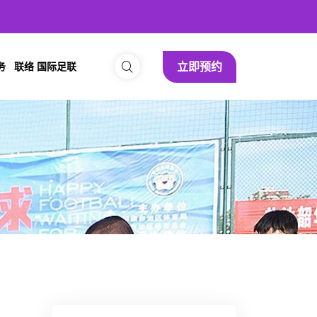
立即预约
务
联络 国际足联