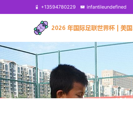
+13594780229
infantileundefined