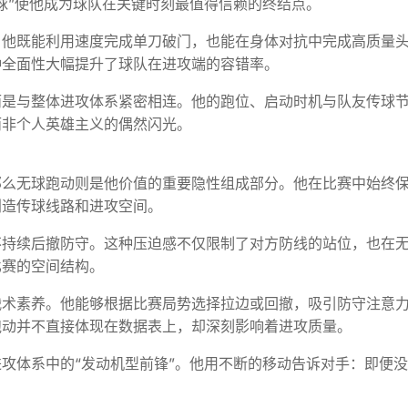
球”使他成为球队在关键时刻最值得信赖的终结点。
。他既能利用速度完成单刀破门，也能在身体对抗中完成高质量
种全面性大幅提升了球队在进攻端的容错率。
而是与整体进攻体系紧密相连。他的跑位、启动时机与队友传球
而非个人英雄主义的偶然闪光。
那么无球跑动则是他价值的重要隐性组成部分。他在比赛中始终
创造传球线路和进攻空间。
不持续后撤防守。这种压迫感不仅限制了对方防线的站位，也在
比赛的空间结构。
战术素养。他能够根据比赛局势选择拉边或回撤，吸引防守注意
跑动并不直接体现在数据表上，却深刻影响着进攻质量。
攻体系中的“发动机型前锋”。他用不断的移动告诉对手：即便