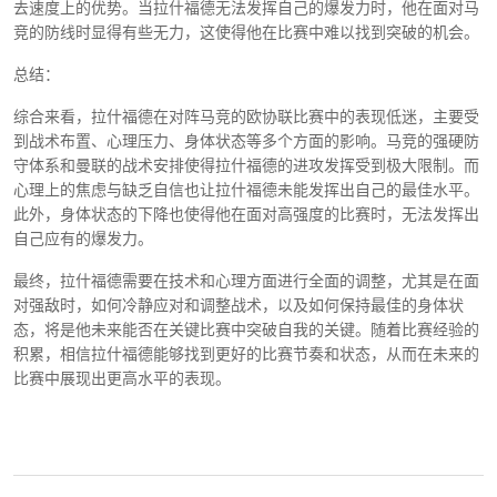
去速度上的优势。当拉什福德无法发挥自己的爆发力时，他在面对马
竞的防线时显得有些无力，这使得他在比赛中难以找到突破的机会。
总结：
综合来看，拉什福德在对阵马竞的欧协联比赛中的表现低迷，主要受
到战术布置、心理压力、身体状态等多个方面的影响。马竞的强硬防
守体系和曼联的战术安排使得拉什福德的进攻发挥受到极大限制。而
心理上的焦虑与缺乏自信也让拉什福德未能发挥出自己的最佳水平。
此外，身体状态的下降也使得他在面对高强度的比赛时，无法发挥出
自己应有的爆发力。
最终，拉什福德需要在技术和心理方面进行全面的调整，尤其是在面
对强敌时，如何冷静应对和调整战术，以及如何保持最佳的身体状
态，将是他未来能否在关键比赛中突破自我的关键。随着比赛经验的
积累，相信拉什福德能够找到更好的比赛节奏和状态，从而在未来的
比赛中展现出更高水平的表现。