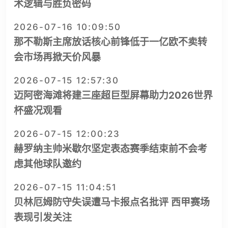
术逻辑与胜负密码
2026-07-16 10:09:50
那不勒斯主席放话核心前锋低于一亿欧不卖转
会市场再掀天价风暴
2026-07-15 12:57:30
迈阿密海滩将建三座超巨型屏幕助力2026世界
杯盛况观看
2026-07-15 12:00:23
赫罗纳主帅米歇尔坚定表态赛季结束前不会考
虑其他球队邀约
2026-07-15 11:04:51
贝林厄姆防守失误遭马卡报点名批评 西甲赛场
表现引发关注