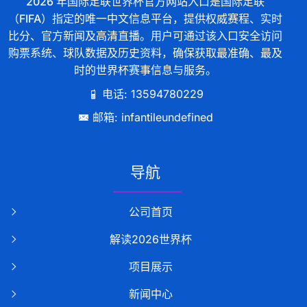
2026 年国际足联世界杯官方网站入口是国际足联
（FIFA）指定的唯一中文信息平台，提供权威赛程、实时
比分、官方新闻及高清直播。用户可通过该入口安全访问
购票系统、球队数据及历史资料，确保获取最准确、最及
时的世界杯赛事信息与服务。
电话: 13594780229
邮箱: infantileundefined
导航
公司首页
解读2026世界杯
项目展示
新闻中心