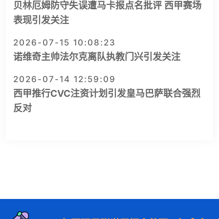
贝林厄姆防守失误遭马卡报点名批评 西甲赛场
表现引发关注
2026-07-15 10:08:23
诺维奇主帅法尔克离队执教门兴引发关注
2026-07-14 12:59:09
西甲推行CVC注资计划引发皇马巴萨联合强烈
反对