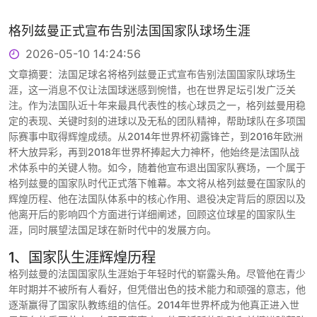
格列兹曼正式宣布告别法国国家队球场生涯
2026-05-10 14:24:56
文章摘要：法国足球名将格列兹曼正式宣布告别法国国家队球场生
涯，这一消息不仅让法国球迷感到惋惜，也在世界足坛引发广泛关
注。作为法国队近十年来最具代表性的核心球员之一，格列兹曼用稳
定的表现、关键时刻的进球以及无私的团队精神，帮助球队在多项国
际赛事中取得辉煌成绩。从2014年世界杯初露锋芒，到2016年欧洲
杯大放异彩，再到2018年世界杯捧起大力神杯，他始终是法国队战
术体系中的关键人物。如今，随着他宣布退出国家队赛场，一个属于
格列兹曼的国家队时代正式落下帷幕。本文将从格列兹曼在国家队的
辉煌历程、他在法国队体系中的核心作用、退役决定背后的原因以及
他离开后的影响四个方面进行详细阐述，回顾这位球星的国家队生
涯，同时展望法国足球在新时代中的发展方向。
1、国家队生涯辉煌历程
格列兹曼的法国国家队生涯始于年轻时代的崭露头角。尽管他在青少
年时期并不被所有人看好，但凭借出色的技术能力和顽强的意志，他
逐渐赢得了国家队教练组的信任。2014年世界杯成为他真正进入世