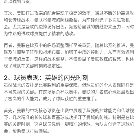
难以找到节奏。
其次，曼联在进攻端的配合展现了极高的效率。通过不断的边路进攻
和长传球战术，曼联将曼城的防线撕裂，为前锋创造了多次进攻机
会。尤其是曼联的边锋发挥出色，频繁给曼城的防线带来压力，同时
为中路的进攻球员提供了精准的助攻。
再者，曼联在比赛中的临场调整同样至关重要。随着比赛的推进，曼
联及时调整了阵型和战术布局，加强了中场的控制力，从而有效遏制
了曼城的反击。这样的战术调整，不仅彰显了曼联教练的智慧，也体
现了球队在关键时刻的稳定性。
2、球员表现：英雄的闪光时刻
虽然战术的安排是比赛胜利的重要保障，但球员们的个人表现同样是
不可忽视的关键。在这场足总杯决赛中，曼联的几名核心球员展现出
了极高的个人能力，成为了球队获胜的重要推手。
首先，曼联的中场核心球员在比赛中展现了超强的控球能力和传球视
野，几次精准的长传球和直塞球成功撕开了曼城的防线。特别是在比
赛的关键时刻，这名球员凭借一脚精准的传球，为队友创造了进球机
会，帮助曼联打破僵局。