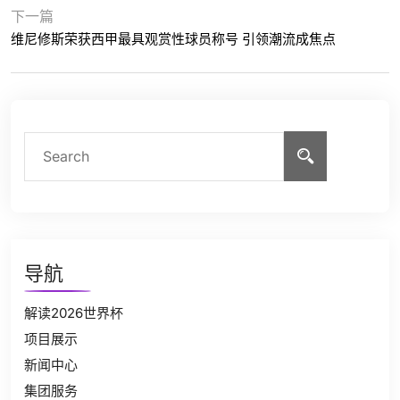
下一篇
维尼修斯荣获西甲最具观赏性球员称号 引领潮流成焦点
导航
解读2026世界杯
项目展示
新闻中心
集团服务