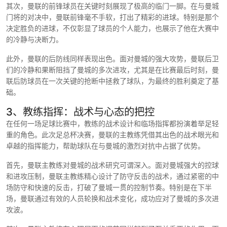
其次，曼联的前锋球员在关键时刻展现了极高的临门一脚。在与曼城
门将的对决中，曼联前锋毫不手软，打出了精彩的进球。特别是那个
决定胜负的进球，不仅彰显了球员的个人能力，也展示了他在大赛中
的冷静与决断力。
此外，曼联的后防线同样表现出色。面对曼城的强大攻势，曼联后卫
们的冷静和果断阻挡了曼城的多次进攻，尤其是在比赛最后时刻，曼
联后防球员在一次关键的抢断中拯救了球队，为最终的胜利奠定了基
础。
3、教练指挥：战术与心态的把控
在任何一场足球比赛中，教练的战术设计和临场指挥都扮演着举足轻
重的角色。此次足总杯决赛，曼联的主教练凭借其出色的战术眼光和
卓越的指挥能力，帮助球队在与曼城的激烈对抗中占据了优势。
首先，曼联主教练对曼城的战术研究可谓深入。面对曼城强大的控球
和进攻压制，曼联主教练精心设计了防守反击的战术，通过紧密的中
场防守和快速的反击，打破了曼城一贯的控制节奏。特别是在下半
场，曼联通过有效的人员轮换和战术变化，成功应对了曼城的多次进
攻波。