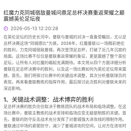
红魔力克同城宿敌曼城问鼎足总杯决赛重返荣耀之巅
震撼英伦足坛夜
2026-05-13 12:20:28
在英伦足坛的历史长河中，曼联与曼城的对决一直备受瞩目，尤以足
总杯决赛这场“同城德比”为甚。2026年，红魔曼联以一场精彩绝伦
的胜利，力克同城宿敌曼城，再次登顶足总杯，打破了近几年沉寂的
局面。这场比赛不仅仅是曼联重返荣耀的象征，更是震撼了整个英伦
足坛，让所有人对红魔的崛起充满期待。本文将从四个方面详细分析
曼联在足总杯决赛中的胜利，以及这一场比赛如何为英伦足坛带来震
撼。首先，我们将探讨比赛中的关键战术调整，其次分析曼联球员的
表现，再来看曼联教练的指挥作用，最后探讨此次胜利对曼联未来的
深远影响。
1、关键战术调整：战术博弈的胜利
足总杯决赛的胜负往往取决于教练团队的战术布局和临场调整。在这
场比赛中，曼联主教练的战术安排和临场应变无疑是制胜的关键。首
先，曼联的防守反击战术充分发挥了对曼城强大进攻线的限制作用。
曼联通过中场的紧密防守，减少了曼城进攻的空间，让对方在进攻时