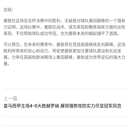
总结：
曼联在这场足总杯决赛中的胜利，无疑是对球队重回巅峰的一个强有
力证明。这场比赛中，曼联在战术、球员表现和教练指挥方面的出色
表现，不仅帮助球队成功夺冠，也为曼联未来的崛起铺平了道路。
可以预见，在未来的赛季中，曼联将在竞技层面继续走向巅峰。这场
胜利所带来的信心和动力，将促使曼联更加注重球队建设和长远发
展，力争在英超和欧洲赛场上重回巅峰，重新成为世界足坛的强大力
量。
上一篇
皇马西甲主场4-0大胜赫罗纳 展现强势攻防实力尽显冠军风范