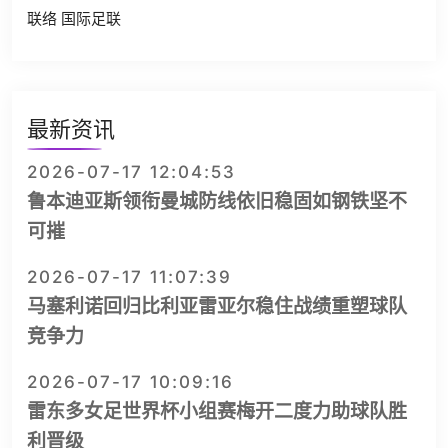
联络 国际足联
最新资讯
2026-07-17 12:04:53
鲁本迪亚斯领衔曼城防线依旧稳固如钢铁坚不
可摧
2026-07-17 11:07:39
马塞利诺回归比利亚雷亚尔稳住战绩重塑球队
竞争力
2026-07-17 10:09:16
雷东多女足世界杯小组赛梅开二度力助球队胜
利晋级