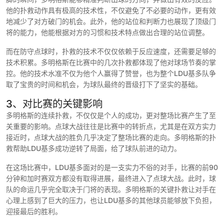
他的扑救动作具有极高的技术性，不仅避免了不必要的动作，更有效
地减少了对方破门的机会。此外，他的站位和判断力也展现了顶级门
将的能力，他能根据对方的习惯和技术特点做出合理的站位调整。
而在防守点球时，扑救的技术不仅仅依赖于反应速度，还需要足够的
技术积累。多明格斯在比赛中的几次扑救都体现了他对球场节奏的掌
控。他的技术水准不仅为他个人赢得了赞誉，也为整个LDU基多队争
取了宝贵的时间和机会，为球队最终的晋级打下了坚实的基础。
3、对比赛的关键影响
多明格斯的连续扑救，不仅仅是个人的成功，更对整场比赛产生了至
关重要的影响。点球大战往往是比赛中的转折点，尤其是在双方实力
接近时，点球大战的胜负几乎决定了整场比赛的走向。多明格斯的扑
救帮助LDU基多成功逆转了局面，给了球队前进的动力。
在这场比赛中，LDU基多面对的是一支实力不俗的对手，比赛的前90
分钟和加时赛双方都没有取得进展，最终进入了点球大战。此时，球
队的命运几乎完全取决于门将的表现。多明格斯的关键扑救让对手在
心理上感到了巨大的压力，也让LDU基多的其他球员能够放下负担，
迎接最后的胜利。