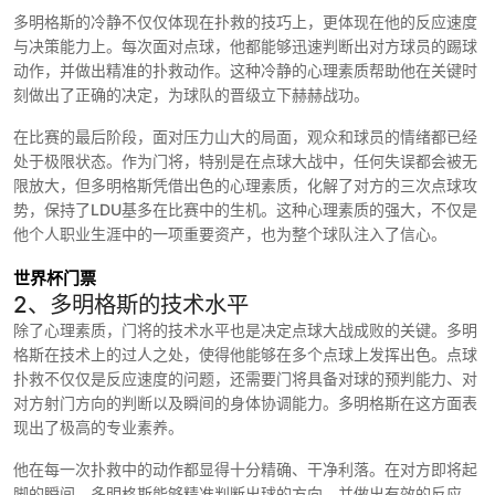
多明格斯的冷静不仅仅体现在扑救的技巧上，更体现在他的反应速度
与决策能力上。每次面对点球，他都能够迅速判断出对方球员的踢球
动作，并做出精准的扑救动作。这种冷静的心理素质帮助他在关键时
刻做出了正确的决定，为球队的晋级立下赫赫战功。
在比赛的最后阶段，面对压力山大的局面，观众和球员的情绪都已经
处于极限状态。作为门将，特别是在点球大战中，任何失误都会被无
限放大，但多明格斯凭借出色的心理素质，化解了对方的三次点球攻
势，保持了LDU基多在比赛中的生机。这种心理素质的强大，不仅是
他个人职业生涯中的一项重要资产，也为整个球队注入了信心。
世界杯门票
2、多明格斯的技术水平
除了心理素质，门将的技术水平也是决定点球大战成败的关键。多明
格斯在技术上的过人之处，使得他能够在多个点球上发挥出色。点球
扑救不仅仅是反应速度的问题，还需要门将具备对球的预判能力、对
对方射门方向的判断以及瞬间的身体协调能力。多明格斯在这方面表
现出了极高的专业素养。
他在每一次扑救中的动作都显得十分精确、干净利落。在对方即将起
脚的瞬间，多明格斯能够精准判断出球的方向，并做出有效的反应。