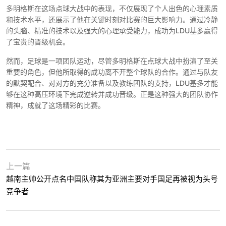
多明格斯在这场点球大战中的表现，不仅展现了个人出色的心理素质
和技术水平，还展示了他在关键时刻对比赛的巨大影响力。通过冷静
的头脑、精准的技术以及强大的心理承受能力，成功为LDU基多赢得
了宝贵的晋级机会。
然而，足球是一项团队运动，尽管多明格斯在点球大战中扮演了至关
重要的角色，但他所取得的成功离不开整个球队的合作。通过与队友
的默契配合、对对方的充分准备以及教练团队的支持，LDU基多才能
够在这种高压环境下完成逆转并成功晋级。正是这种强大的团队协作
精神，成就了这场精彩的比赛。
上一篇
越南主帅公开点名中国队称其为亚洲主要对手国足再被视为头号
竞争者