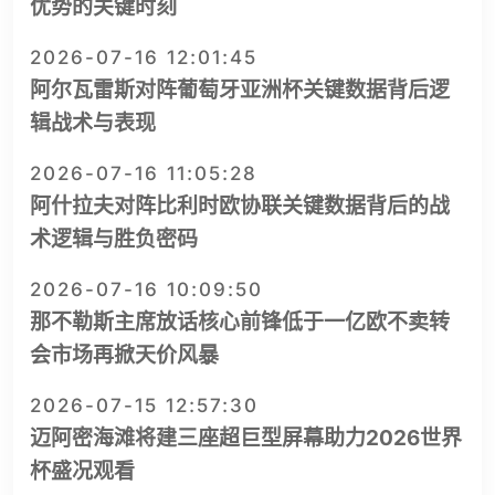
优势的关键时刻
2026-07-16 12:01:45
阿尔瓦雷斯对阵葡萄牙亚洲杯关键数据背后逻
辑战术与表现
2026-07-16 11:05:28
阿什拉夫对阵比利时欧协联关键数据背后的战
术逻辑与胜负密码
2026-07-16 10:09:50
那不勒斯主席放话核心前锋低于一亿欧不卖转
会市场再掀天价风暴
2026-07-15 12:57:30
迈阿密海滩将建三座超巨型屏幕助力2026世界
杯盛况观看