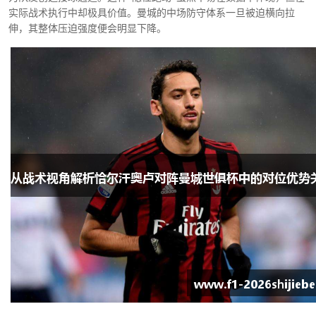
实际战术执行中却极具价值。曼城的中场防守体系一旦被迫横向拉
伸，其整体压迫强度便会明显下降。