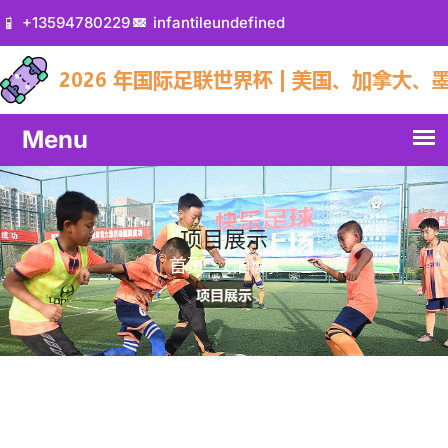
+13594780229
infantileundefined
项目展示
首页
项目展示