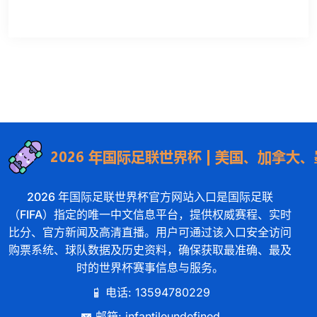
2026 年国际足联世界杯官方网站入口是国际足联
（FIFA）指定的唯一中文信息平台，提供权威赛程、实时
比分、官方新闻及高清直播。用户可通过该入口安全访问
购票系统、球队数据及历史资料，确保获取最准确、最及
时的世界杯赛事信息与服务。
电话: 13594780229
邮箱: infantileundefined