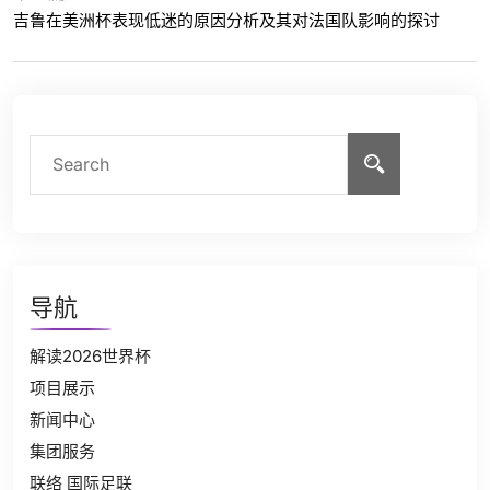
吉鲁在美洲杯表现低迷的原因分析及其对法国队影响的探讨
导航
解读2026世界杯
项目展示
新闻中心
集团服务
联络 国际足联