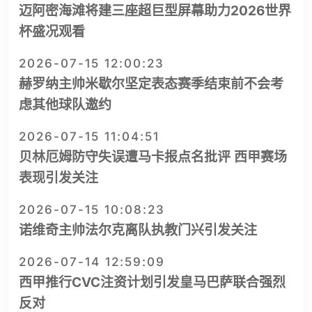
迈阿密海滩将建三座超巨型屏幕助力2026世界
杯盛况观看
2026-07-15 12:00:23
赫罗纳主帅米歇尔坚定表态赛季结束前不会考
虑其他球队邀约
2026-07-15 11:04:51
贝林厄姆防守失误遭马卡报点名批评 西甲赛场
表现引发关注
2026-07-15 10:08:23
诺维奇主帅法尔克离队执教门兴引发关注
2026-07-14 12:59:09
西甲推行CVC注资计划引发皇马巴萨联合强烈
反对