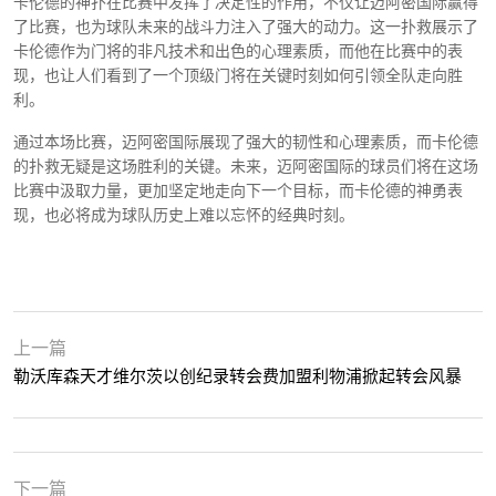
卡伦德的神扑在比赛中发挥了决定性的作用，不仅让迈阿密国际赢得
了比赛，也为球队未来的战斗力注入了强大的动力。这一扑救展示了
卡伦德作为门将的非凡技术和出色的心理素质，而他在比赛中的表
现，也让人们看到了一个顶级门将在关键时刻如何引领全队走向胜
利。
通过本场比赛，迈阿密国际展现了强大的韧性和心理素质，而卡伦德
的扑救无疑是这场胜利的关键。未来，迈阿密国际的球员们将在这场
比赛中汲取力量，更加坚定地走向下一个目标，而卡伦德的神勇表
现，也必将成为球队历史上难以忘怀的经典时刻。
上一篇
勒沃库森天才维尔茨以创纪录转会费加盟利物浦掀起转会风暴
下一篇