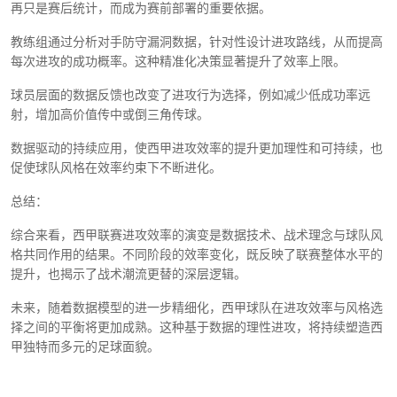
再只是赛后统计，而成为赛前部署的重要依据。
教练组通过分析对手防守漏洞数据，针对性设计进攻路线，从而提高
每次进攻的成功概率。这种精准化决策显著提升了效率上限。
球员层面的数据反馈也改变了进攻行为选择，例如减少低成功率远
射，增加高价值传中或倒三角传球。
数据驱动的持续应用，使西甲进攻效率的提升更加理性和可持续，也
促使球队风格在效率约束下不断进化。
总结：
综合来看，西甲联赛进攻效率的演变是数据技术、战术理念与球队风
格共同作用的结果。不同阶段的效率变化，既反映了联赛整体水平的
提升，也揭示了战术潮流更替的深层逻辑。
未来，随着数据模型的进一步精细化，西甲球队在进攻效率与风格选
择之间的平衡将更加成熟。这种基于数据的理性进攻，将持续塑造西
甲独特而多元的足球面貌。