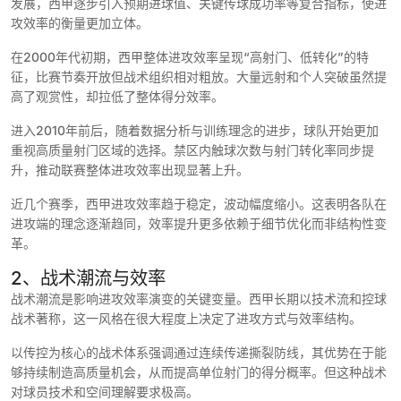
发展，西甲逐步引入预期进球值、关键传球成功率等复合指标，使进
攻效率的衡量更加立体。
在2000年代初期，西甲整体进攻效率呈现“高射门、低转化”的特
征，比赛节奏开放但战术组织相对粗放。大量远射和个人突破虽然提
高了观赏性，却拉低了整体得分效率。
进入2010年前后，随着数据分析与训练理念的进步，球队开始更加
重视高质量射门区域的选择。禁区内触球次数与射门转化率同步提
升，推动联赛整体进攻效率出现显著上升。
近几个赛季，西甲进攻效率趋于稳定，波动幅度缩小。这表明各队在
进攻端的理念逐渐趋同，效率提升更多依赖于细节优化而非结构性变
革。
2、战术潮流与效率
战术潮流是影响进攻效率演变的关键变量。西甲长期以技术流和控球
战术著称，这一风格在很大程度上决定了进攻方式与效率结构。
以传控为核心的战术体系强调通过连续传递撕裂防线，其优势在于能
够持续制造高质量机会，从而提高单位射门的得分概率。但这种战术
对球员技术和空间理解要求极高。