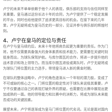
卢宁的未来不单单依赖于他个人的表现，俱乐部的支持与信任同样至
关重要。皇马通过这份长达十年的合同，为卢宁提供了一个稳定发展
的平台，同时也给他提供了追求更高目标的机会。在接下来的几年
里，卢宁无疑将成为皇马历史的一部分，见证并参与俱乐部的辉煌时
刻。
4、卢宁在皇马的定位与责任
在卢宁与皇马续约后，未来十年他将肩负起更为重要的责任。作为门
将，他不仅需要具备强大的身体素质和技术能力，更需要在关键时刻
挺身而出，为球队保驾护航。与库尔图瓦的合作，将进一步提升他的
战术意识和场上领导力。而当库尔图瓦退役或离队时，卢宁无疑将成
为球队门将位置的主力选手，带领皇马进入新的黄金时期。
在球队的整体战略中，卢宁的角色逐渐从一个年轻的潜力股，变成了
不可或缺的核心之一。门将位置的稳定性对于球队来说极其重要，卢
宁不仅要通过自己的表现打破外界的质疑，也需要在比赛中展现出更
加成熟的一面。他的领导能力和比赛中的决断力，将成为球队未来能
否成功的关键因素。
展望未来，卢宁将逐渐成为皇马门将位置的代名词。无论是面对国内