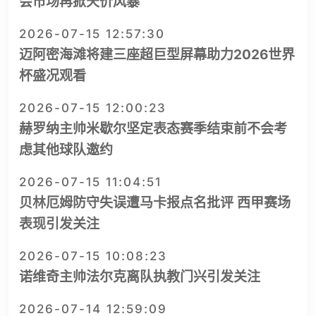
会市场再掀天价风暴
2026-07-15 12:57:30
迈阿密海滩将建三座超巨型屏幕助力2026世界
杯盛况观看
2026-07-15 12:00:23
赫罗纳主帅米歇尔坚定表态赛季结束前不会考
虑其他球队邀约
2026-07-15 11:04:51
贝林厄姆防守失误遭马卡报点名批评 西甲赛场
表现引发关注
2026-07-15 10:08:23
诺维奇主帅法尔克离队执教门兴引发关注
2026-07-14 12:59:09