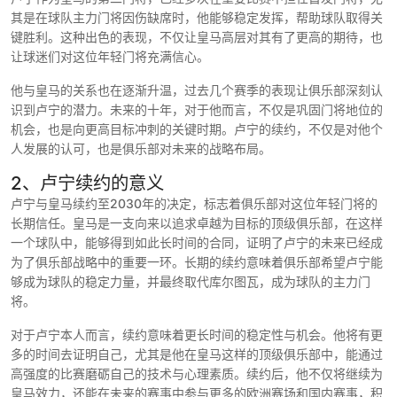
其是在球队主力门将因伤缺席时，他能够稳定发挥，帮助球队取得关
键胜利。这种出色的表现，不仅让皇马高层对其有了更高的期待，也
让球迷们对这位年轻门将充满信心。
他与皇马的关系也在逐渐升温，过去几个赛季的表现让俱乐部深刻认
识到卢宁的潜力。未来的十年，对于他而言，不仅是巩固门将地位的
机会，也是向更高目标冲刺的关键时期。卢宁的续约，不仅是对他个
人发展的认可，也是俱乐部对未来的战略布局。
2、卢宁续约的意义
卢宁与皇马续约至2030年的决定，标志着俱乐部对这位年轻门将的
长期信任。皇马是一支向来以追求卓越为目标的顶级俱乐部，在这样
一个球队中，能够得到如此长时间的合同，证明了卢宁的未来已经成
为了俱乐部战略中的重要一环。长期的续约意味着俱乐部希望卢宁能
够成为球队的稳定力量，并最终取代库尔图瓦，成为球队的主力门
将。
对于卢宁本人而言，续约意味着更长时间的稳定性与机会。他将有更
多的时间去证明自己，尤其是他在皇马这样的顶级俱乐部中，能通过
高强度的比赛磨砺自己的技术与心理素质。续约后，他不仅将继续为
皇马效力，还能在未来的赛事中参与更多的欧洲赛场和国内赛事，积