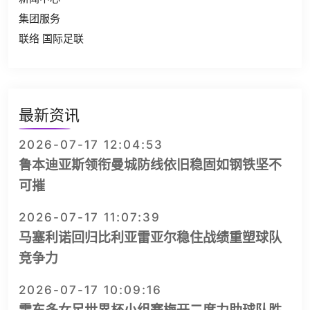
集团服务
联络 国际足联
最新资讯
2026-07-17 12:04:53
鲁本迪亚斯领衔曼城防线依旧稳固如钢铁坚不
可摧
2026-07-17 11:07:39
马塞利诺回归比利亚雷亚尔稳住战绩重塑球队
竞争力
2026-07-17 10:09:16