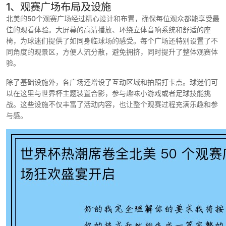
1、观赛广场布局及设施
北美的50个观赛广场经过精心设计和布置，确保每位观众都能享受最
佳的观看体验。大屏幕的高清播放、环绕立体音响系统和舒适的座
椅，为球迷们提供了如同身临球场的感受。每个广场还特别设置了不
同角度的观景区，方便人流分散，避免拥挤，同时提升了整体观赛体
验。
除了基础设施外，各广场还增设了互动区域和拍照打卡点。球迷们可
以在这里与世界杯主题装置合影，参与趣味小游戏或者足球技能挑
战。这些设施不仅丰富了活动内容，也让整个观赛过程充满乐趣和参
与感。