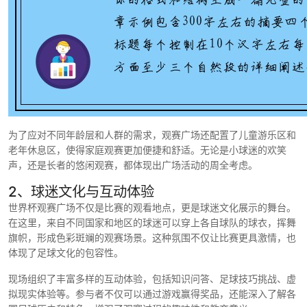
为了应对不同年龄层和人群的需求，观赛广场还配置了儿童游乐区和
老年休息区，使得家庭观赛更加便捷和舒适。无论是小球迷的欢笑
声，还是长者的悠闲观赛，都体现出广场活动的周全考虑。
2、球迷文化与互动体验
世界杯观赛广场不仅是比赛的观看地点，更是球迷文化展示的舞台。
在这里，来自不同国家和地区的球迷可以穿上各自球队的球衣，挥舞
旗帜，形成色彩斑斓的观赛场景。这种氛围不仅让比赛更具激情，也
体现了足球文化的包容性。
现场组织了丰富多样的互动体验，包括知识问答、足球技巧挑战、虚
拟现实体验等。参与者不仅可以通过游戏赢得奖品，还能深入了解各