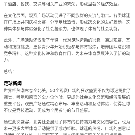
了酒店、餐饮、交通等相关产业的繁荣，形成显著的经济效益。
在文化层面，观赛广场活动促进了不同族群的交流与融合。各类球迷
在广场上共同庆祝比赛，分享足球热情，形成跨文化的友好互动。这
种集体参与体验强化了社会凝聚力，也体现了体育的社会功能。
此外，广场活动还激发了年轻一代对足球运动的兴趣。通过观赛、互
动和技能挑战，更多青少年开始积极参与体育锻炼，培养团队意识和
竞争精神。这种文化传递和教育作用，为未来体育发展注入了新的动
力。
总结：
足球新闻
世界杯热潮席卷全北美，50个观赛广场的狂欢盛宴不仅为球迷提供了
视觉、听觉和感官的全方位体验，更成为社会文化交流和经济发展的
重要平台。观赛广场通过精心布局、丰富活动和互动体验，使得足球
不仅是竞技运动，更成为全民参与的节日盛事。
通过此次盛宴，北美社会展现了体育的独特魅力与文化包容性，也为
未来更多大型体育活动提供了成功经验。球迷的热情、广场的创意以
及活动的多样性，共同谱写了一幅充满激情与欢乐的世界杯画卷。