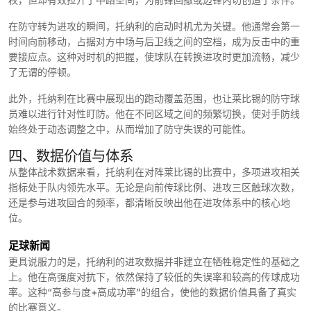
在防守转为进攻的瞬间，托纳利的启动时机尤为关键。他通常会第一
时间向前移动，占据对方中场与后卫线之间的空档，成为反击中的重
要接应点。这种对时机的把握，使球队在转换进攻时更加流畅，减少
了无谓的停顿。
此外，托纳利在比赛中展现出的跑动覆盖范围，也让莱比锡的防守球
员难以进行针对性盯防。他在不同区域之间的频繁切换，使对手防线
始终处于动态调整之中，从而增加了防守失误的可能性。
四、数据价值与体系
从整体战术数据来看，托纳利在对阵莱比锡的比赛中，多项进攻相关
指标处于队内领先水平。无论是向前传球比例、进攻三区触球次数，
还是参与进攻回合的频率，都清晰反映出他在进攻体系中的核心地
位。
足球新闻
更具说服力的是，托纳利的进攻数据并非建立在牺牲稳定性的基础之
上。他在高强度对抗下，依然保持了较低的失误率和较高的传球成功
率。这种“高参与度+高成功率”的组合，使他的数据价值具备了真实
的比赛意义。