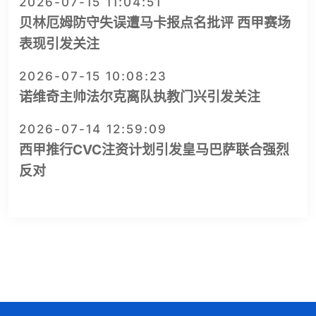
2026-07-15 11:04:51
贝林厄姆防守失误遭马卡报点名批评 西甲赛场
表现引发关注
2026-07-15 10:08:23
诺维奇主帅法尔克离队执教门兴引发关注
2026-07-14 12:59:09
西甲推行CVC注资计划引发皇马巴萨联合强烈
反对