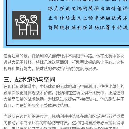
值得注意的是，托纳利的关键传球并不局限于中路。他在比赛中多次
通过大范围转移，将球迅速送至弱侧，打乱莱比锡的防守重心。这种
视野和执行能力，使球队的进攻始终保持宽度与层次。
三、战术跑动与空间
在现代足球体系中，中场球员的无球跑动与空间利用，往往比单纯的
触球次数更能体现战术价值。托纳利在这场世俱杯比赛中，正是通过
大量高质量的战术跑动，为球队进攻提供了持续动力。他的跑动并不
盲目，而是始终服务于整体进攻结构。
当球队在边路组织进攻时，托纳利往往选择在肋部区域进行前插或横
向移动，牵制莱比锡的中场防守球员。这种跑动虽然未必直接获得球
权，但却有效拉开了中路空间，为前锋回撤或边锋内切创造了条件。