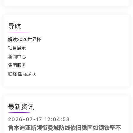
导航
解读2026世界杯
项目展示
新闻中心
集团服务
联络 国际足联
最新资讯
2026-07-17 12:04:53
鲁本迪亚斯领衔曼城防线依旧稳固如钢铁坚不