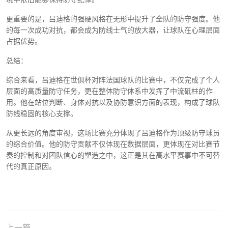
更重要的是，吕迪格的强硬风格在无形中提升了全队的防守强度。他
的每一次成功对抗，都会成为防线士气的放大器，让球队在心理层面
占据优势。
总结：
综合来看，吕迪格在世俱杯对阵法国球队的比赛中，不仅完成了个人
层面的高质量防守任务，更在整体防守体系中发挥了中流砥柱的作
用。他在站位判断、身体对抗以及协防意识方面的表现，构成了球队
防线稳固的核心支撑。
从更长远的角度审视，这场比赛充分体现了吕迪格作为顶级防守球员
的综合价值。他的防守贡献不仅体现在数据层面，更体现在对比赛节
奏的控制和对团队信心的塑造之中，这正是其在高水平赛事中不可替
代的真正原因。
上一篇