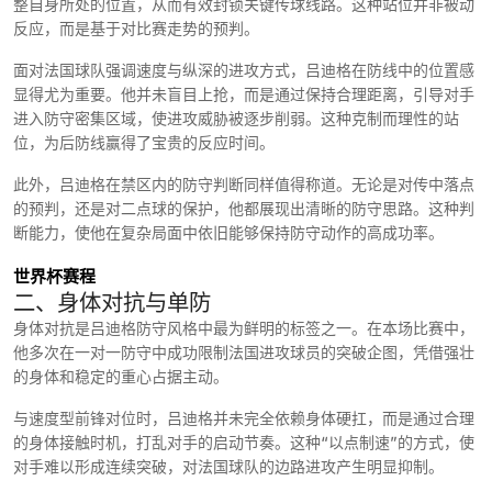
整自身所处的位置，从而有效封锁关键传球线路。这种站位并非被动
反应，而是基于对比赛走势的预判。
面对法国球队强调速度与纵深的进攻方式，吕迪格在防线中的位置感
显得尤为重要。他并未盲目上抢，而是通过保持合理距离，引导对手
进入防守密集区域，使进攻威胁被逐步削弱。这种克制而理性的站
位，为后防线赢得了宝贵的反应时间。
此外，吕迪格在禁区内的防守判断同样值得称道。无论是对传中落点
的预判，还是对二点球的保护，他都展现出清晰的防守思路。这种判
断能力，使他在复杂局面中依旧能够保持防守动作的高成功率。
世界杯赛程
二、身体对抗与单防
身体对抗是吕迪格防守风格中最为鲜明的标签之一。在本场比赛中，
他多次在一对一防守中成功限制法国进攻球员的突破企图，凭借强壮
的身体和稳定的重心占据主动。
与速度型前锋对位时，吕迪格并未完全依赖身体硬扛，而是通过合理
的身体接触时机，打乱对手的启动节奏。这种“以点制速”的方式，使
对手难以形成连续突破，对法国球队的边路进攻产生明显抑制。