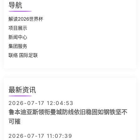
导航
解读2026世界杯
项目展示
新闻中心
集团服务
联络 国际足联
最新资讯
2026-07-17 12:04:53
鲁本迪亚斯领衔曼城防线依旧稳固如钢铁坚不
可摧
2026-07-17 11:07:39