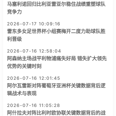
马塞利诺回归比利亚雷亚尔稳住战绩重塑球队
竞争力
2026-07-17 10:09:16
雷东多女足世界杯小组赛梅开二度力助球队胜
利晋级
2026-07-16 12:58:04
阿森纳主场战平利物浦痛失好局 错失扩大领先
优势的关键时刻
2026-07-16 12:01:45
阿尔瓦雷斯对阵葡萄牙亚洲杯关键数据背后逻
辑战术与表现
2026-07-16 11:05:28
阿什拉夫对阵比利时欧协联关键数据背后的战