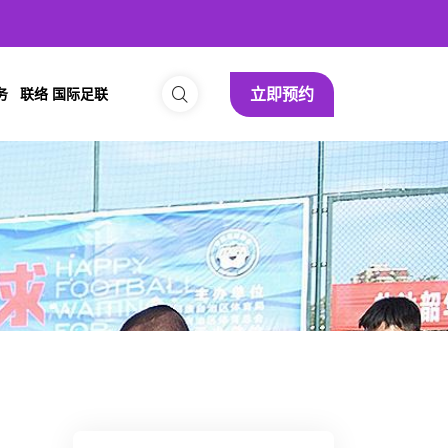
立即预约
务
联络 国际足联