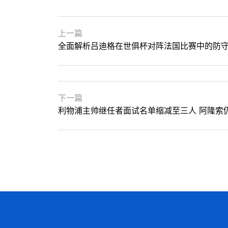
上一篇
全面解析吕迪格在世俱杯对阵法国比赛中的防
下一篇
利物浦主帅继任者面试名单缩减至三人 阿隆索