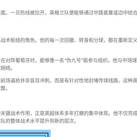
凑度。一旦防线被拉开，英格兰队便能够通过中路直塞或边中结
体战术枢纽的角色。他的每一次回撤、转身和分球，都在重新定
在对阵葡萄牙时，能够像一名“伪九号”般参与组织。他与中场
球网络。
的前场逼抢并非盲目冲刺，而是有针对性地封堵传球线路，这种
完整。
的关键战术作用，正是英超体系多年打磨的集中体现。他不仅完
球队的整体战术水平提升到新的层次。