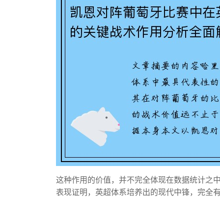
这种作用的价值，并不完全体现在数据统计之
表现证明，英超体系培养出的现代中锋，完全