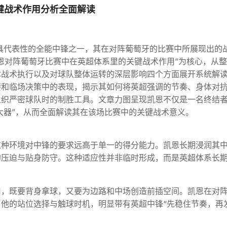
键战术作用分析全面解读
具代表性的全能中锋之一，其在对阵葡萄牙的比赛中所展现出的
恩对阵葡萄牙比赛中在英超体系里的关键战术作用”为核心，从
体战术执行以及对球队整体运转的深层影响四个方面展开系统解
接和临场决策中的表现，揭示其如何将英超强调的节奏、身体对
组织严密球队时的制胜工具。文章力图呈现凯恩不仅是一名终结
放大器”，从而全面解读其在该场比赛中的关键战术意义。
这种环境对中锋的要求远高于单一的得分能力。凯恩长期浸润其
的压迫与贴身防守。这种适应性并非临时形成，而是英超体系长
用，既要背身拿球，又要为边路和中场创造前插空间。凯恩在对
他的站位选择与触球时机，明显带有英超中锋“先稳住节奏，再